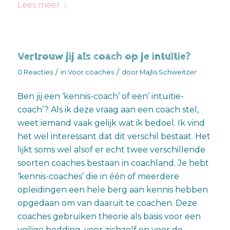
Lees meer
Vertrouw jij als coach op je intuïtie?
/
/
0 Reacties
in
Voor coaches
door
Majlis Schweitzer
Ben jij een ‘kennis-coach’ of een’ intuïtie-
coach’? Als ik deze vraag aan een coach stel,
weet iemand vaak gelijk wat ik bedoel. Ik vind
het wel interessant dat dit verschil bestaat. Het
lijkt soms wel alsof er echt twee verschillende
soorten coaches bestaan in coachland. Je hebt
‘kennis-coaches’ die in één of meerdere
opleidingen een hele berg aan kennis hebben
opgedaan om van daaruit te coachen. Deze
coaches gebruiken theorie als basis voor een
veilige bedding, voor zichzelf en voor de