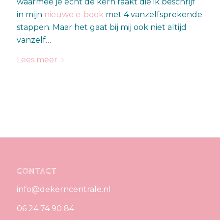
waarmee je echt de kern raakt die ik beschrijf
in mijn
nieuwe e-book
met 4 vanzelfsprekende
stappen. Maar het gaat bij mij ook niet altijd
vanzelf…
Lees meer
CONTACT
info@dekerncentrale.nl
06 24 74 90 84