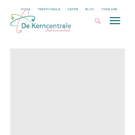
HOME
TESTIMONIALS
GRATIS
BLOG
OVER ONS
Doelgericht coachen of coachen op
doelen?
/
/
0 Reacties
in
Voor coaches
door
Majlis Schweitzer
Als ik het heb over coachen op doelen, dan
bedoel ik niet ‘doelgericht’ coachen. Dan
bedoel ik het toewerken naar één (of meer)
concrete waarneembare doelen. Coachen op
doelen heeft veel voordelen, het is concreet
en geeft vertrouwen en maakt je
coachingssessies effectiever.