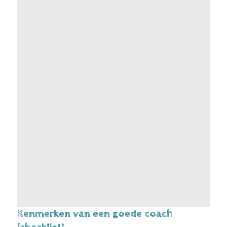
Iedere reis begint met een eerste stap. Hoe
kleiner die stap is, hoe groter de kans dat die
genomen wordt. Dus elke coachingsessie kijk ik
met mijn coachee naar de eerstvolgende,
kleinst mogelijke stap.
Coachen op doelen is het eerste onderwerp
van een serie van vlogs over verschillende
aspecten waarop je kunt coachen. Wil je een
seintje ontvangen als ik de volgende blog
post?
>> Laat je gegevens hieronder achter! <<
Kenmerken van een goede coach