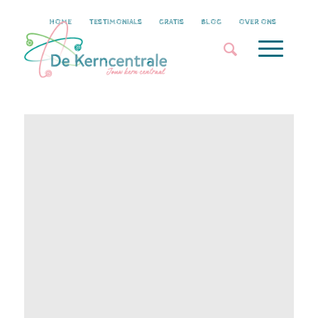
HOME
TESTIMONIALS
GRATIS
BLOG
OVER ONS
Podcast- Krachtvrouwen
/
/
0 Reacties
in
Voor jezelf
door
Majlis Schweitzer
Krachtvrouwen
Frederike Mewe (psychologe en coach) helpt
vrouwen hun leven vorm te geven zoals ze dat
echt willen. Daarbij zet ze onze Kernscan in. In
haar podcast interviewt ze verschillende
krachtvrouwen.
Met trots kunnen we zeggen dat ook Majlis in