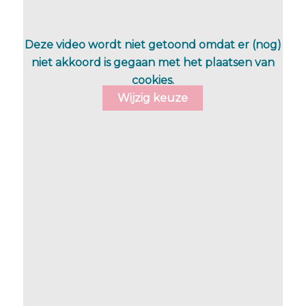
dit rijtje staat. Majlis en Frederike hadden een
mooi gesprek over vrouwelijk leiderschap.
Mannelijke en vrouwelijke energie. In onszelf
Deze video wordt niet getoond omdat er (nog)
en de wereld.
niet akkoord is gegaan met het plaatsen van
cookies.
Wijzig keuze
Deel dit stuk