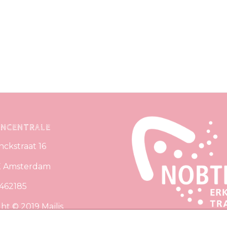
RNCENTRALE
inckstraat 16
X Amsterdam
8462185
ht © 2019 Majlis
zer, De Kerncentrale