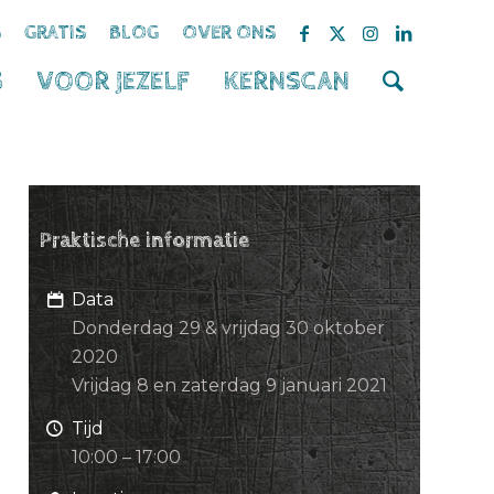
S
GRATIS
BLOG
OVER ONS
S
VOOR JEZELF
KERNSCAN
Praktische informatie
Data
Donderdag 29 & vrijdag 30 oktober
2020
Vrijdag 8 en zaterdag 9 januari 2021
Tijd
10:00 – 17:00