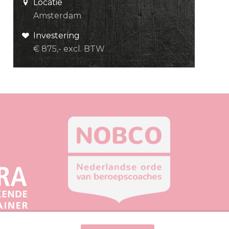
Locatie
Amsterdam
Investering
€ 875,- excl. BTW